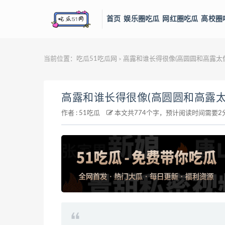
首页
娱乐圈吃瓜
网红圈吃瓜
高校圈
当前位置：
吃瓜51吃瓜网
高露和谁长得很像(高圆圆和高露太像
>
高露和谁长得很像(高圆圆和高露太
作者 :
51吃瓜
本文共774个字，预计阅读时间需要2