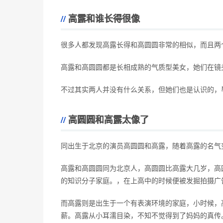
高露和谁长得很像
很多人都发现高露长得和高圆圆非常的相似，而且两
高露和高圆圆都是长相成熟的气质型美女，她们在镜
不过其实两人并没有什么关系，但她们也是认识的，
高圆圆和高露太像了
同出生于北京的演员高圆圆和高露，随着高露的名气
高露和高圆圆同为北京人，高圆圆比高露大几岁，高圆
的知识分子家庭。，在上高中的时候便被发掘拍摄广
而高露则是出生于一个有表演环境的家庭，小时候，
薪。高露从小耳濡目染，不知不觉得到了妈妈的真传。