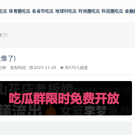
吃瓜
体育圈吃瓜
各省市吃瓜
地球村吃瓜
时尚圈吃瓜
科技圈吃瓜
金融
了)
像了)
分钟
发布时间：
2023-11-28
共470人阅读