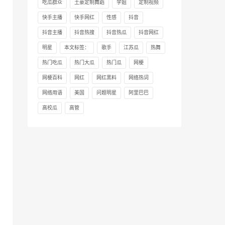
吃瓜群众
土豪定制舞蹈
学姐
定制视频
快手主播
快手网红
性感
抖音
抖音主播
抖音热搜
抖音热瓜
抖音网红
明星
本文标签：
歌手
江苏瓜
热舞
热门吃瓜
热门大瓜
热门瓜
网梗
网梗百科
网红
网红黑料
网络热词
网络用语
美国
问题明星
阿里巴巴
高校瓜
高管