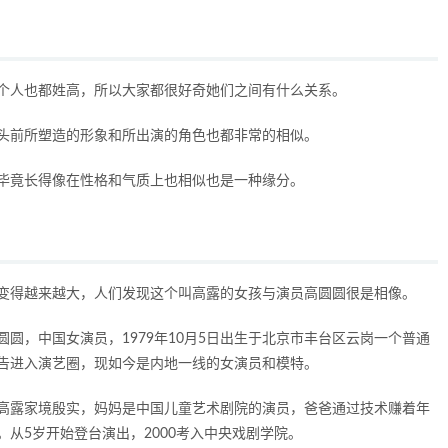
个人也都姓高，所以大家都很好奇她们之间有什么关系。
头前所塑造的形象和所出演的角色也都非常的相似。
毕竟长得像在性格和气质上也相似也是一种缘分。
变得越来越大，人们发现这个叫高露的女孩与演员高圆圆很是相像。
圆，中国女演员，1979年10月5日出生于北京市丰台区云岗一个普通
告进入演艺圈，现如今是内地一线的女演员和模特。
高露家境殷实，妈妈是中国儿童艺术剧院的演员，爸爸通过技术赚着年
从5岁开始登台演出，2000考入中央戏剧学院。