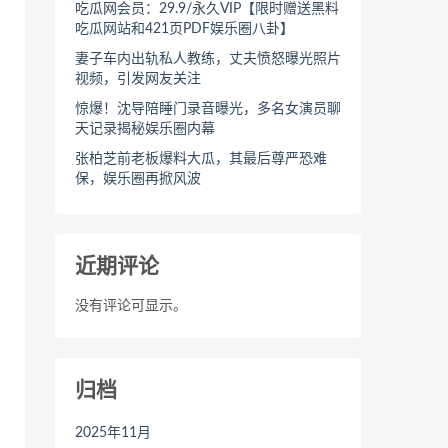
吃瓜网会员：29.9/永久VIP【限时赠送黑料
吃瓜网站和421页PDF娱乐圈八卦】
妻子车内出轨私人教练，丈夫愤怒曝光照片
视频，引发网友关注
惊爆！沈导陪睡门录音曝光，多名女演员聊
天记录揭秘娱乐圈内幕
张柏芝前老板爆料大瓜，其最后尊严恐难
保，娱乐圈再掀风波
近期评论
没有评论可显示。
归档
2025年11月