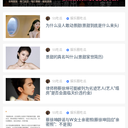
51吃瓜
娱乐圈吃瓜
为什么没人敢动景甜(景甜到底是什么来头)
51吃瓜
娱乐圈吃瓜
景甜的真名叫什么(景甜家世简历)
51吃瓜
娱乐圈吃瓜
律师称蔡徐坤可能被列为劣迹艺人(艺人“塌
房”是否会面临天价违约金)
51吃瓜
娱乐圈吃瓜
蔡徐坤辟谣与W女士亲密照(蔡徐坤回应“亲
密照”：不是我)