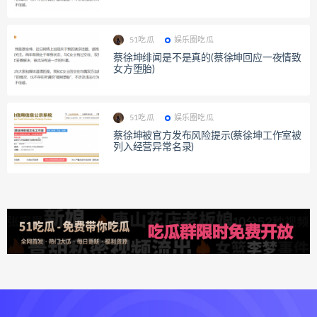
51吃瓜
娱乐圈吃瓜
蔡徐坤绯闻是不是真的(蔡徐坤回应一夜情致
女方堕胎)
51吃瓜
娱乐圈吃瓜
蔡徐坤被官方发布风险提示(蔡徐坤工作室被
列入经营异常名录)