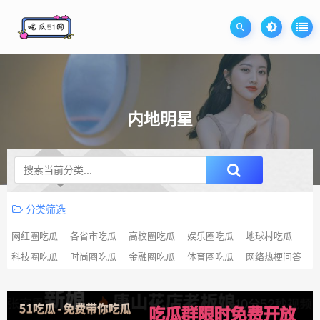
内地明星
升级SVIP无限免费下载
分类筛选
网红圈吃瓜
各省市吃瓜
高校圈吃瓜
娱乐圈吃瓜
地球村吃瓜
科技圈吃瓜
时尚圈吃瓜
金融圈吃瓜
体育圈吃瓜
网络热梗问答