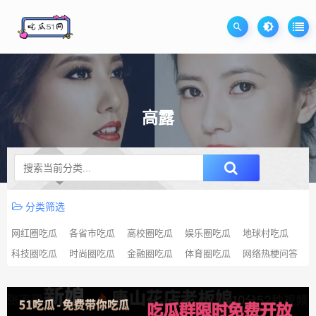
高露
升级SVIP无限免费下载
分类筛选
网红圈吃瓜
各省市吃瓜
高校圈吃瓜
娱乐圈吃瓜
地球村吃瓜
科技圈吃瓜
时尚圈吃瓜
金融圈吃瓜
体育圈吃瓜
网络热梗问答