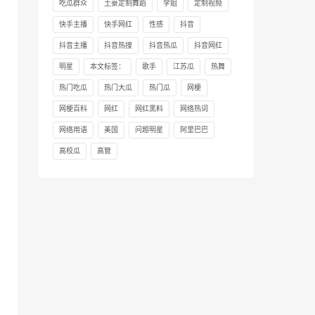
吃瓜群众
土豪定制舞蹈
学姐
定制视频
快手主播
快手网红
性感
抖音
抖音主播
抖音热搜
抖音热瓜
抖音网红
明星
本文标签：
歌手
江苏瓜
热舞
热门吃瓜
热门大瓜
热门瓜
网梗
网梗百科
网红
网红黑料
网络热词
网络用语
美国
问题明星
阿里巴巴
高校瓜
高管