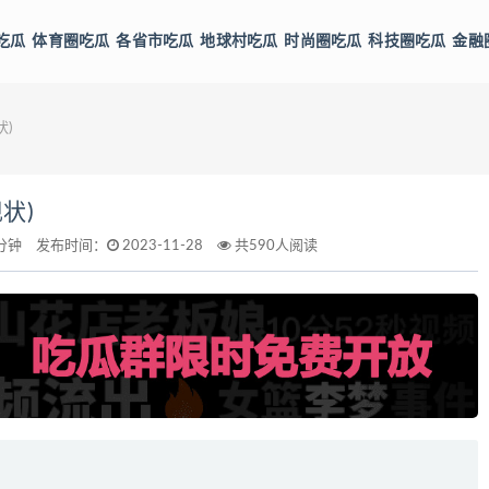
吃瓜
体育圈吃瓜
各省市吃瓜
地球村吃瓜
时尚圈吃瓜
科技圈吃瓜
金融
)
状)
分钟
发布时间：
2023-11-28
共590人阅读