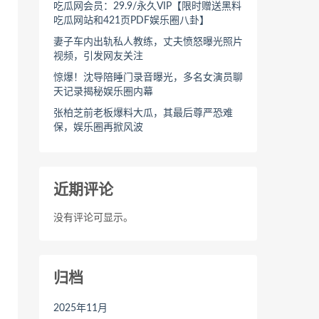
吃瓜网会员：29.9/永久VIP【限时赠送黑料
吃瓜网站和421页PDF娱乐圈八卦】
妻子车内出轨私人教练，丈夫愤怒曝光照片
视频，引发网友关注
惊爆！沈导陪睡门录音曝光，多名女演员聊
天记录揭秘娱乐圈内幕
张柏芝前老板爆料大瓜，其最后尊严恐难
保，娱乐圈再掀风波
近期评论
没有评论可显示。
归档
2025年11月