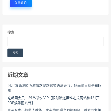
搜索
搜索
近期文章
河北铺 永利KTV激情欢聚欢歌笑语满天飞，场面简直就是辣眼
睛
吃瓜网会员：29.9/永久VIP【限时赠送黑料吃瓜网站和421页
PDF娱乐圈八卦】
妻子车内出轨私人教练，丈夫愤怒曝光照片视频，引发网友关