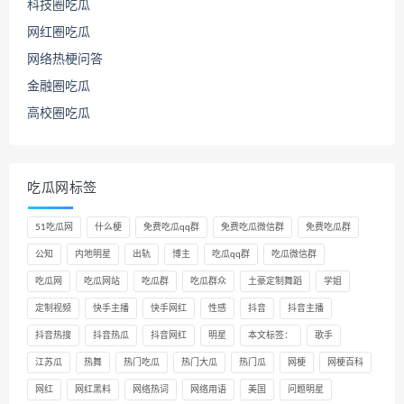
科技圈吃瓜
网红圈吃瓜
网络热梗问答
金融圈吃瓜
高校圈吃瓜
吃瓜网标签
51吃瓜网
什么梗
免费吃瓜qq群
免费吃瓜微信群
免费吃瓜群
公知
内地明星
出轨
博主
吃瓜qq群
吃瓜微信群
吃瓜网
吃瓜网站
吃瓜群
吃瓜群众
土豪定制舞蹈
学姐
定制视频
快手主播
快手网红
性感
抖音
抖音主播
抖音热搜
抖音热瓜
抖音网红
明星
本文标签：
歌手
江苏瓜
热舞
热门吃瓜
热门大瓜
热门瓜
网梗
网梗百科
网红
网红黑料
网络热词
网络用语
美国
问题明星