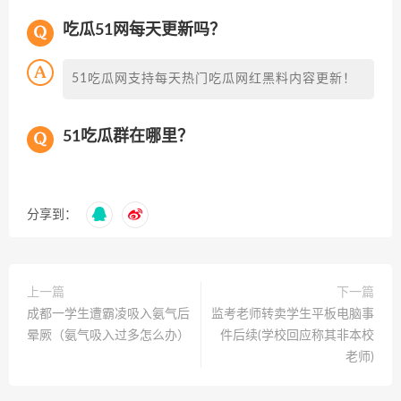
吃瓜51网每天更新吗？
51吃瓜网支持每天热门吃瓜网红黑料内容更新！
51吃瓜群在哪里？
分享到：
上一篇
下一篇
成都一学生遭霸凌吸入氨气后
监考老师转卖学生平板电脑事
晕厥（氨气吸入过多怎么办）
件后续(学校回应称其非本校
老师)