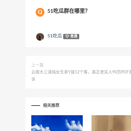
51吃瓜群在哪里？
51吃瓜
普通
上一篇
云南大三清纯女生卖Y接12个客，真正老实人90页PDF
诉
相关推荐