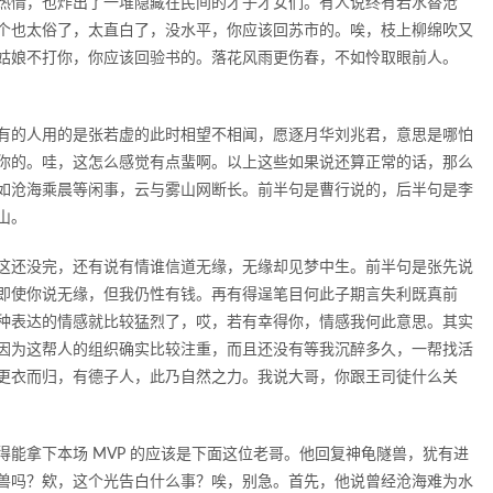
热情，也炸出了一堆隐藏在民间的才子才女们。有人说终有若水替沧
个也太俗了，太直白了，没水平，你应该回苏市的。唉，枝上柳绵吹又
姑娘不打你，你应该回验书的。落花风雨更伤春，不如怜取眼前人。
有的人用的是张若虚的此时相望不相闻，愿逐月华刘兆君，意思是哪怕
你的。哇，这怎么感觉有点蜚啊。以上这些如果说还算正常的话，那么
如沧海乘晨等闲事，云与雾山网断长。前半句是曹行说的，后半句是李
山。
这还没完，还有说有情谁信道无缘，无缘却见梦中生。前半句是张先说
即使你说无缘，但我仍性有钱。再有得逞笔目何此子期言失利既真前
种表达的情感就比较猛烈了，哎，若有幸得你，情感我何此意思。其实
因为这帮人的组织确实比较注重，而且还没有等我沉醉多久，一帮找活
更衣而归，有德子人，此乃自然之力。我说大哥，你跟王司徒什么关
能拿下本场 MVP 的应该是下面这位老哥。他回复神龟隧兽，犹有进
兽吗？欸，这个光告白什么事？唉，别急。首先，他说曾经沧海难为水