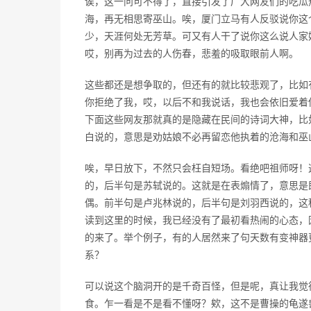
诶，这一问可不得了，直接引发了广大网友们的吃瓜
海，再无相思寄巫山。唉，厦门立马有人反驳说你这
少，天涯何处无芳草。可又有人干了说你这么说人家
哎，别再为过去的人伤春，悲羞的吸取眼前人啊。
这些都还是想争取的，但还有的就比较悲观了，比如
你拒绝了我，哎，以后不和我说话，我也会依旧爱着
下面这些网友那就真的是隐藏在民间的诗词大神，比
白说的，意思是劝姑娘不必再留恋他执着的沧海和巫
唉，早日放下，不然只会枉自短场。看绝吧祖师呀！
的，后半句是苏轼说的。这就是在表煽情了，意思是
偶。前半句是卢兆林说的，后半句是刘羽西说的，这
读到这里的时候，我已经没有了最初看热闹的心态，
的来了。举个例子，有的人居然来了句天数有变神器
系？
可以说这个脑洞开的是千奇百怪，但是呢，真让我觉得
食。乍一看是不是看不懂呀？欸，这不是曹操的龟遂