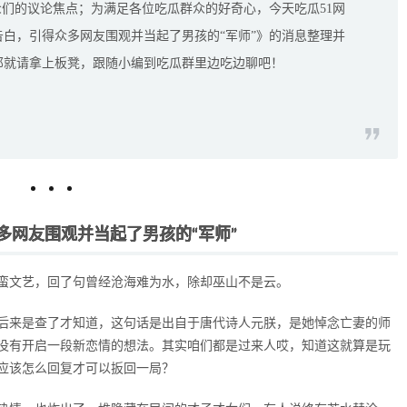
众们的议论焦点；为满足各位吃瓜群众的好奇心，今天吃瓜51网
白，引得众多网友围观并当起了男孩的“军师”》的消息整理并
那就请拿上板凳，跟随小编到吃瓜群里边吃边聊吧！
多网友围观并当起了男孩的“军师”
蛮文艺，回了句曾经沧海难为水，除却巫山不是云。
后来是查了才知道，这句话是出自于唐代诗人元朕，是她悼念亡妻的师
没有开启一段新恋情的想法。其实咱们都是过来人哎，知道这就算是玩
应该怎么回复才可以扳回一局？