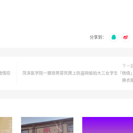
分享到：
下一
激情控
菏泽医学院一猥琐男冒死爬上防盗网偷拍大三女学生「杨倩
换衣