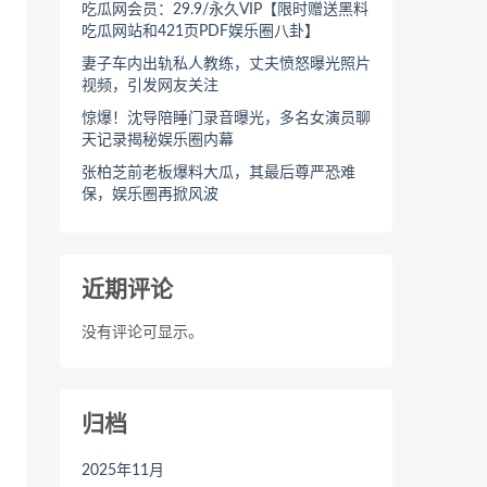
吃瓜网会员：29.9/永久VIP【限时赠送黑料
吃瓜网站和421页PDF娱乐圈八卦】
妻子车内出轨私人教练，丈夫愤怒曝光照片
视频，引发网友关注
惊爆！沈导陪睡门录音曝光，多名女演员聊
天记录揭秘娱乐圈内幕
张柏芝前老板爆料大瓜，其最后尊严恐难
保，娱乐圈再掀风波
近期评论
没有评论可显示。
归档
2025年11月