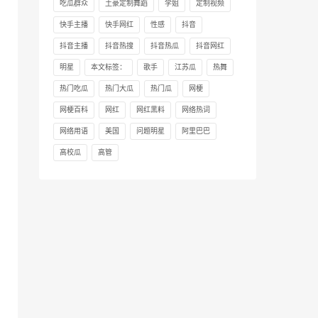
吃瓜群众
土豪定制舞蹈
学姐
定制视频
快手主播
快手网红
性感
抖音
抖音主播
抖音热搜
抖音热瓜
抖音网红
明星
本文标签：
歌手
江苏瓜
热舞
热门吃瓜
热门大瓜
热门瓜
网梗
网梗百科
网红
网红黑料
网络热词
网络用语
美国
问题明星
阿里巴巴
高校瓜
高管