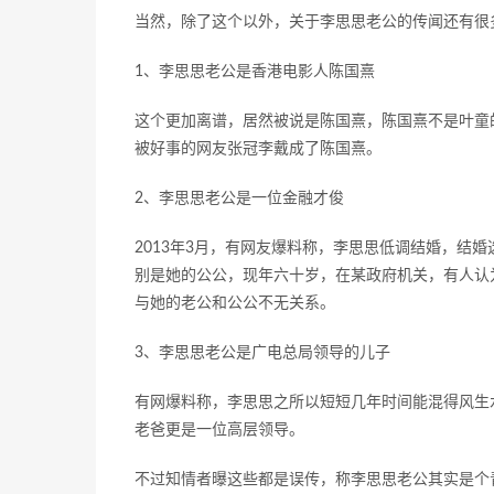
当然，除了这个以外，关于李思思老公的传闻还有很
1、李思思老公是香港电影人陈国熹
这个更加离谱，居然被说是陈国熹，陈国熹不是叶童
被好事的网友张冠李戴成了陈国熹。
2、李思思老公是一位金融才俊
2013年3月，有网友爆料称，李思思低调结婚，结
别是她的公公，现年六十岁，在某政府机关，有人认
与她的老公和公公不无关系。
3、李思思老公是广电总局领导的儿子
有网爆料称，李思思之所以短短几年时间能混得风生
老爸更是一位高层领导。
不过知情者曝这些都是误传，称李思思老公其实是个