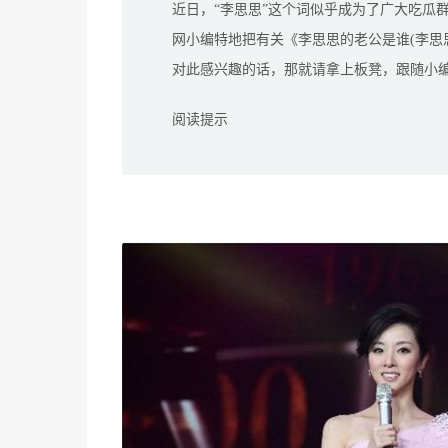
近日，“李思思”这个词似乎成为了广大吃瓜
网小编特地把有关《李思思的老公是谁(李思
对此感兴趣的话，那就请拿上板凳，跟随小
阅读提示