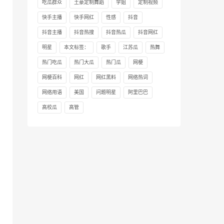
吃瓜群众
土豪定制舞蹈
学姐
定制视频
快手主播
快手网红
性感
抖音
抖音主播
抖音热搜
抖音热瓜
抖音网红
明星
本文标签：
歌手
江苏瓜
热舞
热门吃瓜
热门大瓜
热门瓜
网梗
网梗百科
网红
网红黑料
网络热词
网络用语
美国
问题明星
阿里巴巴
高校瓜
高管