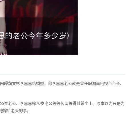
，网曝魏文彬李思思结婚照，称李思思老公就是曾任职湖南电视台台长、
65岁老公、李思思嫁70岁老公等等传闻搞得甚嚣尘上。原本以为只是为
她嫁给老头的事。