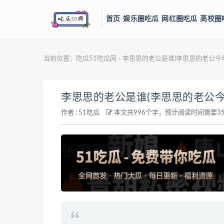
首页
娱乐圈吃瓜
网红圈吃瓜
高校圈
当前位置：
吃瓜51吃瓜网
李思思的老公是谁(李思思的老公今
>
李思思的老公是谁(李思思的老公今
作者 :
51吃瓜
本文共996个字，预计阅读时间需要3