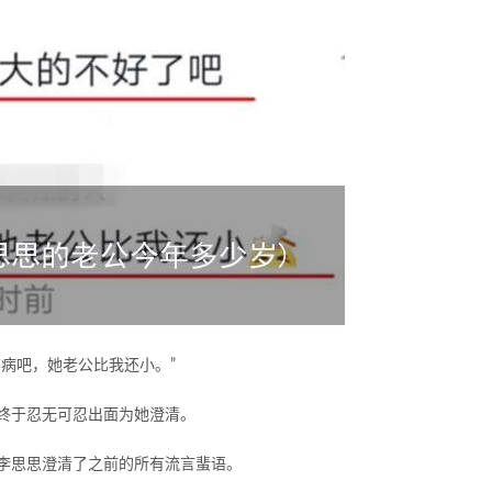
病吧，她老公比我还小。”
终于忍无可忍出面为她澄清。
李思思澄清了之前的所有流言蜚语。