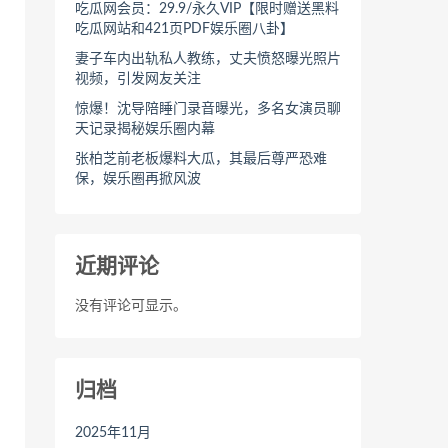
吃瓜网会员：29.9/永久VIP【限时赠送黑料
吃瓜网站和421页PDF娱乐圈八卦】
妻子车内出轨私人教练，丈夫愤怒曝光照片
视频，引发网友关注
惊爆！沈导陪睡门录音曝光，多名女演员聊
天记录揭秘娱乐圈内幕
张柏芝前老板爆料大瓜，其最后尊严恐难
保，娱乐圈再掀风波
近期评论
没有评论可显示。
归档
2025年11月