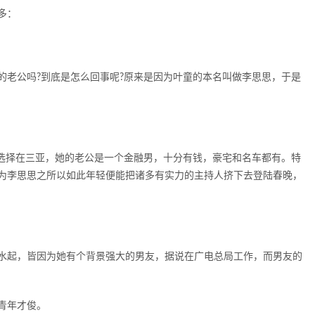
多：
的老公吗?到底是怎么回事呢?原来是因为叶童的本名叫做李思思，于是
婚选择在三亚，她的老公是一个金融男，十分有钱，豪宅和名车都有。特
为李思思之所以如此年轻便能把诸多有实力的主持人挤下去登陆春晚，
水起，皆因为她有个背景强大的男友，据说在广电总局工作，而男友的
青年才俊。