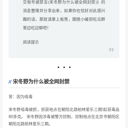
交账号被禁言(宋冬野为什么被全网封禁)》的
消息整理并分享出来，如果你也恰好对此感兴
趣的话，那就请拿上板凳，跟随小编到吃瓜群
里边吃边聊吧！
阅读提示
宋冬野为什么被全网封禁
答：因为吸毒
宋冬野吸毒被抓，抓获地点在朝阳北路柏林爱乐三期!起获毒品
80多克。 宋冬野因涉毒被警方控制，控制地点在北京市朝阳区
朝阳北路柏林爱乐三期。