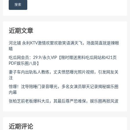
搜索
近期文章
河北铺 永利KTV激情欢聚欢歌笑语满天飞，场面简直就是辣眼
睛
吃瓜网会员：29.9/永久VIP【限时赠送黑料吃瓜网站和421页
PDF娱乐圈八卦】
妻子车内出轨私人教练，丈夫愤怒曝光照片视频，引发网友关
注
惊爆！沈导陪睡门录音曝光，多名女演员聊天记录揭秘娱乐圈
内幕
张柏芝前老板爆料大瓜，其最后尊严恐难保，娱乐圈再掀风波
近期评论