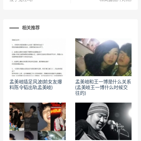
相关推荐
孟美岐插足风波(前女友爆
孟美岐和王一博是什么关系
料陈令韬出轨孟美岐)
(孟美岐王一博什么时候交
往的)