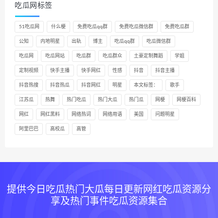
吃瓜网标签
51吃瓜网
什么梗
免费吃瓜qq群
免费吃瓜微信群
免费吃瓜群
公知
内地明星
出轨
博主
吃瓜qq群
吃瓜微信群
吃瓜网
吃瓜网站
吃瓜群
吃瓜群众
土豪定制舞蹈
学姐
定制视频
快手主播
快手网红
性感
抖音
抖音主播
抖音热搜
抖音热瓜
抖音网红
明星
本文标签：
歌手
江苏瓜
热舞
热门吃瓜
热门大瓜
热门瓜
网梗
网梗百科
网红
网红黑料
网络热词
网络用语
美国
问题明星
阿里巴巴
高校瓜
高管
提供今日吃瓜热门大瓜每日更新网红吃瓜资源分
享及热门事件吃瓜资源集合