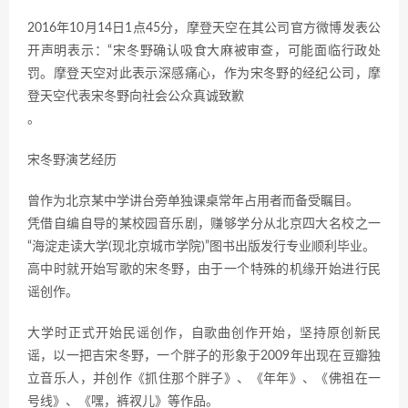
2016年10月14日1点45分，摩登天空在其公司官方微博发表公
开声明表示：“宋冬野确认吸食大麻被审查，可能面临行政处
罚。摩登天空对此表示深感痛心，作为宋冬野的经纪公司，摩
登天空代表宋冬野向社会公众真诚致歉
。
宋冬野演艺经历
曾作为北京某中学讲台旁单独课桌常年占用者而备受瞩目。
凭借自编自导的某校园音乐剧，赚够学分从北京四大名校之一
“海淀走读大学(现北京城市学院)”图书出版发行专业顺利毕业。
高中时就开始写歌的宋冬野，由于一个特殊的机缘开始进行民
谣创作。
大学时正式开始民谣创作，自歌曲创作开始，坚持原创新民
谣，以一把吉宋冬野，一个胖子的形象于2009年出现在豆瓣独
立音乐人，并创作《抓住那个胖子》、《年年》、《佛祖在一
号线》、《嘿，裤衩儿》等作品。