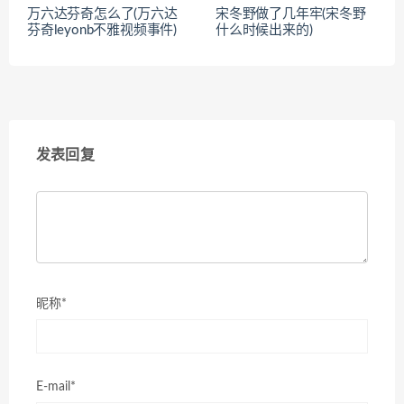
万六达芬奇怎么了(万六达
宋冬野做了几年牢(宋冬野
芬奇leyonb不雅视频事件)
什么时候出来的)
发表回复
昵称*
E-mail*