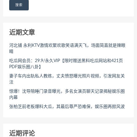
搜索
近期文章
河北铺 永利KTV激情欢聚欢歌笑语满天飞，场面简直就是辣眼
睛
吃瓜网会员：29.9/永久VIP【限时赠送黑料吃瓜网站和421页
PDF娱乐圈八卦】
妻子车内出轨私人教练，丈夫愤怒曝光照片视频，引发网友关
注
惊爆！沈导陪睡门录音曝光，多名女演员聊天记录揭秘娱乐圈
内幕
张柏芝前老板爆料大瓜，其最后尊严恐难保，娱乐圈再掀风波
近期评论