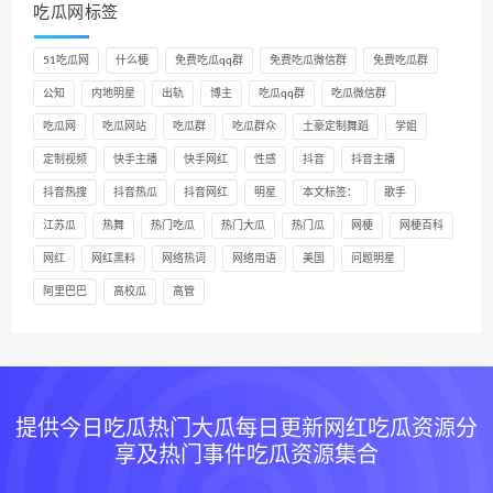
吃瓜网标签
51吃瓜网
什么梗
免费吃瓜qq群
免费吃瓜微信群
免费吃瓜群
公知
内地明星
出轨
博主
吃瓜qq群
吃瓜微信群
吃瓜网
吃瓜网站
吃瓜群
吃瓜群众
土豪定制舞蹈
学姐
定制视频
快手主播
快手网红
性感
抖音
抖音主播
抖音热搜
抖音热瓜
抖音网红
明星
本文标签：
歌手
江苏瓜
热舞
热门吃瓜
热门大瓜
热门瓜
网梗
网梗百科
网红
网红黑料
网络热词
网络用语
美国
问题明星
阿里巴巴
高校瓜
高管
提供今日吃瓜热门大瓜每日更新网红吃瓜资源分
享及热门事件吃瓜资源集合