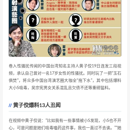
卷入性骚扰传闻的中国台湾知名主持人黄子佼19日连发三段视
频，承认自己曾对一名17岁女性的性骚扰。同时玩了一把“玉石
俱焚”，将众多中国台湾演艺圈大咖全“拖下水”，其中包括爆料
大小S吸毒，吴宗宪男女关系混乱且欠债不还等重磅猛料。
黄子佼爆料13人丑闻
在视频中黄子佼说：“比如我有一些事情被小S发现，小S也不开
心，可是问题是她们吸毒嗑药这件事，我也一直过不去诶。”“她