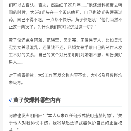
们可以去否认、否决，然后红了20几年……”他还爆料被带去韩
国的时候，大S和光头在一个饭店嗑药，自己也被光头硬塞过
药，自己不得不吃，一点都不快乐。黄子佼怒吼：“他们当然不
止这一两次了，为什么他们就可以逃过这一切？”
黄子佼还点名阿雅、范晓萱、吴宗宪、周俊伟等人，比如吴宗
宪男女关系混乱，还借钱不还，已婚女歌手跟自己的制作人发
生不好的关系，自己的某个好兄弟明明对婚姻不忠，却扮演好
男人……
对于吸毒指控，大S工作室发文称内容不实，大小S及具俊晔均
未吸毒。
黄子佼爆料哪些内容
阿雅也发声明回应：“本人从未以任何形式使用违禁药物”，“关
于他人对我诽谤中伤，我将拿起法律武器保护自己的正当权
益。”