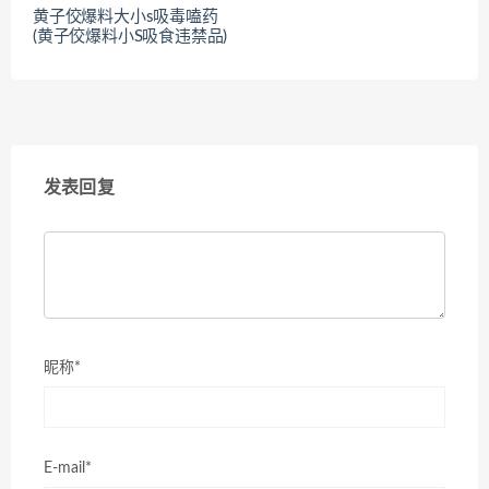
黄子佼爆料大小s吸毒嗑药
(黄子佼爆料小S吸食违禁品)
发表回复
昵称*
E-mail*