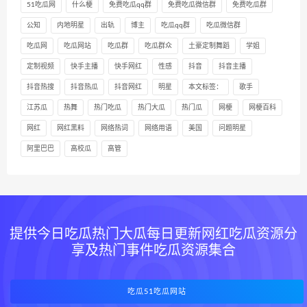
51吃瓜网
什么梗
免费吃瓜qq群
免费吃瓜微信群
免费吃瓜群
公知
内地明星
出轨
博主
吃瓜qq群
吃瓜微信群
吃瓜网
吃瓜网站
吃瓜群
吃瓜群众
土豪定制舞蹈
学姐
定制视频
快手主播
快手网红
性感
抖音
抖音主播
抖音热搜
抖音热瓜
抖音网红
明星
本文标签：
歌手
江苏瓜
热舞
热门吃瓜
热门大瓜
热门瓜
网梗
网梗百科
网红
网红黑料
网络热词
网络用语
美国
问题明星
阿里巴巴
高校瓜
高管
提供今日吃瓜热门大瓜每日更新网红吃瓜资源分
享及热门事件吃瓜资源集合
吃瓜51吃瓜网站