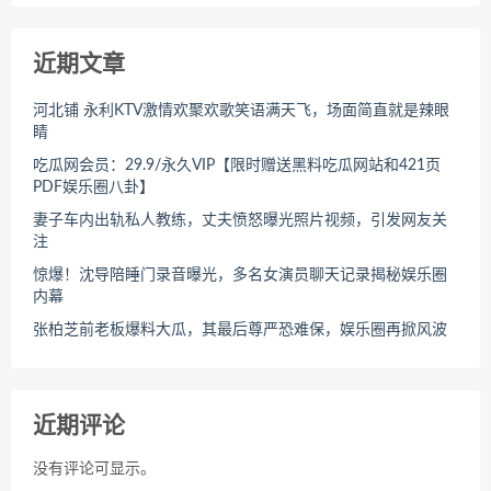
近期文章
河北铺 永利KTV激情欢聚欢歌笑语满天飞，场面简直就是辣眼
睛
吃瓜网会员：29.9/永久VIP【限时赠送黑料吃瓜网站和421页
PDF娱乐圈八卦】
妻子车内出轨私人教练，丈夫愤怒曝光照片视频，引发网友关
注
惊爆！沈导陪睡门录音曝光，多名女演员聊天记录揭秘娱乐圈
内幕
张柏芝前老板爆料大瓜，其最后尊严恐难保，娱乐圈再掀风波
近期评论
没有评论可显示。