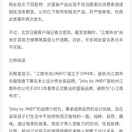
网友贴文下回复称：对童装产品出现不恰当图案对消费者造成
困扰深表歉意。公司已下架所有相关产品，并严格审核，杜绝
此类事件再次发生。
不过，北京日报客户端记者注意到，截至发稿时，”江南布衣”尚
未在其官方微博等渠道公开道歉。对此，许多网友留言表示并
不买账。
引申阅读
天眼查显示，”江南布衣(JNBY)”成立于1994年，是杭州江南布
衣服饰旗下著名本土设计师女装品牌。”jnby by JNBY”是杭州江
南布衣公司于2011年春季正式推出的童装品牌，被称为”小江南
布衣”。
“jnby by JNBY”的品牌介绍为，秉承成熟自然的设计风格，旨在
呈现孩子们生活中不加修饰而又独特的一面。纯粹、自然、趣
味。通过每季的故事，把孩子带入想象力的空间，任其放肆、
玩耍，把自己对孩子的情感隐藏起来融入到整个设计关系，构