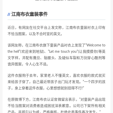
江南布衣童装事件
近日，有网友在社交平台上发文称，江南布衣童装衬衣上印有
不恰当图案，以及不合时宜的英文。
该网友称，在江南布衣旗下童装产品衬衣上发现了”Welcome to
the hell”(欢迎来到地狱)、”Let me touch you”(让我摸摸你)等英
文字样，并配有撒旦、骷髅头、及疑似车裂和万剑穿心酷刑等
诡异图案，令人心生不适。
这件衣服购于去年，家里老人不懂英文，喜欢衣服的款式就买
来给孩子穿了，自己最近带孩子出门玩才发现。”一个四岁的孩
子，身上穿着这件衣服，心里想想就别扭得不行!”
在原微博下方，江南布衣认证官微留言表示，”对童装产品出现
不恰当图案对消费者造成困扰深表歉意。公司已下架所有相关
产品，并将引以为戒，严格审核，杜绝此类事件再次发生。”