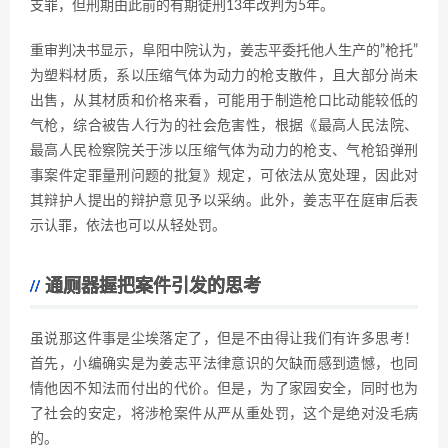
支罪，但刑期由此前的有期徒刑13年改判为5年。
重审判决书显示，阜阳中院认为，姜志平委托他人生产的”枪托”
为塑料材质，系以压缩气体为动力的枪支散件，且大部分尚未
出售，从其材质和价格来看，可能用于制造枪口比动能较低的
气枪，综合被告人行为的社会危害性，根据《最高人民法院、
最高人民检察院关于涉以压缩气体为动力的枪支、气枪铅弹刑
事案件定罪量刑问题的批复》规定，可依法从宽处理，因此对
其辩护人提出的辩护意见予以采纳。此外，姜志平在庭审后表
示认罪，依法也可以从轻处罚。
通厕器握把案件引发的思考
虽说那这件事是尘埃落定了，但是不由得让我们有许多思考！
首先，小编确实是为姜志平法律意识的欠缺而感到遗憾，也同
情他因不知法而付出的代价。但是，为了家园安全，同时也为
了社会的安定，将涉枪案件从严从重处罚，这个是绝对没毛病
的。