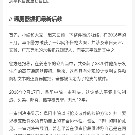
志平也自此重获自由。
通厕器握把最新后续
首先，小编和大家一起来回顾一下整件事的脉络，在2016年的
三月，阜阳警方破获了一起网络售枪大案，共涉及来自天津、
安徽、广东等地的六名犯罪嫌疑人，而姜志平就是其中之一。
警方通报称，在姜志平的仓库当中，共查获了3870件他所研发
生产的高压通厕器握把。后来，这些具有外观设计专利文件和
商标文书的通厕器握把，全部被认定为了枪支的散件。
2018年9月17日，阜阳中院一审判决，认定姜志平犯非法制
造、买卖、邮寄、储存枪支罪，判刑13年。
一审判决书显示：阜阳中院以《枪支散件的检验方法》并非要
求枪支散件必须有功能上的完全排他性，驳回了律师的辩护意
见。一审判决书载明，姜志平曾在侦查阶段供述称自己是在网