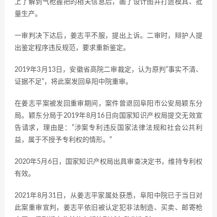
上了解到气枪握把的相关信息后，画了设计图并打造模具、批
量生产。
一审判决下达后，姜志平不服，提出上诉。二审时，辩护人提
出鉴定程序违反规范，要求重新鉴定。
2019年3月13日，安徽省高院二审裁定，认为原判”事实不清、
证据不足”，将此案发回阜阳中院重审。
在姜志平案被发回重审期间，案件曾退回阜阳市公安局颖东分
局。颖东分局于2019年8月16日向国家知识产权局提交无效宣
告请求，理由是：”涉案专利违反国家法律法规和社会公共利
益，属于不授予专利权的情形。”
2020年5月6日，国家知识产权局出具审查决定书，维持专利权
有效。
2021年8月31日，从姜志平家属处获悉，阜阳中院已于当日对
此案重审宣判，姜志平依旧被认定犯非法制造、买卖、邮寄枪