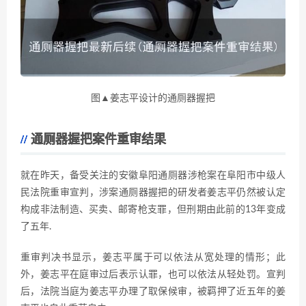
图▲姜志平设计的通厕器握把
通厕器握把案件重审结果
就在昨天，备受关注的安徽阜阳通厕器涉枪案在阜阳市中级人
民法院重审宣判，涉案通厕器握把的研发者姜志平仍然被认定
构成非法制造、买卖、邮寄枪支罪，但刑期由此前的13年变成
了五年.
重审判决书显示，姜志平属于可以依法从宽处理的情形；此
外，姜志平在庭审过后表示认罪，也可以依法从轻处罚。宣判
后，法院当庭为姜志平办理了取保候审，被羁押了近五年的姜