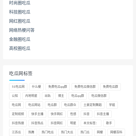
时尚圈吃瓜
科技圈吃瓜
网红圈吃瓜
网络热梗问答
金融圈吃瓜
高校圈吃瓜
吃瓜网标签
51吃瓜网
什么梗
免费吃瓜qq群
免费吃瓜微信群
免费吃瓜群
公知
内地明星
出轨
博主
吃瓜qq群
吃瓜微信群
吃瓜网
吃瓜网站
吃瓜群
吃瓜群众
土豪定制舞蹈
学姐
定制视频
快手主播
快手网红
性感
抖音
抖音主播
抖音热搜
抖音热瓜
抖音网红
明星
本文标签：
歌手
江苏瓜
热舞
热门吃瓜
热门大瓜
热门瓜
网梗
网梗百科