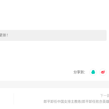
更新！
分享到：
下一
郎平卸任中国女排主教练(郎平卸任败亦英雄