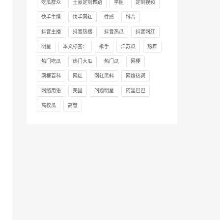
吃瓜群众
土豪定制舞蹈
学姐
定制视频
快手主播
快手网红
性感
抖音
抖音主播
抖音热搜
抖音热瓜
抖音网红
明星
本文标签：
歌手
江苏瓜
热舞
热门吃瓜
热门大瓜
热门瓜
网梗
网梗百科
网红
网红黑料
网络热词
网络用语
美国
问题明星
阿里巴巴
高校瓜
高管