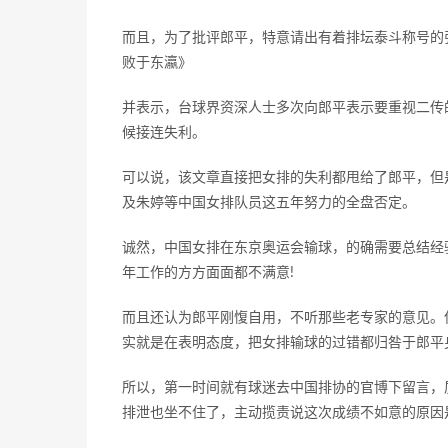
而且，为了批评郎平，特意请出有着排坛泰斗称号的张
败于东瀛》
并表示，台球界资深人士多次向郎平表示要重视二传
候接连失利。
可以说，该文章直接把女排的失利都甩给了郎平，但
及朱婷等中国女排队员这五年努力的全盘否定。
诚然，中国女排在东京奥运会输球，的确需要总结经
年工作的方方面面都不满意!
而且还认为郎平刚愎自用，不听那些老专家的意见。
实就是在表明态度，把女排输球的过错都归咎于郎平
所以，第一时间就有球迷去中国排协的官博下留言，
排泄也坐不住了，主动揽责说这次成绩不如意的原因