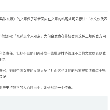
何兵败东瀛》的文章做了最新回应在文章的结尾处明显标注：”本文仅代表
不禁疑问：”既然是个人观点，为何会发表在排协官网这种正规的官方网
利负责任，但却不见他们再转发一篇批评排协管理不当的文章以表现诚
失望。
夺冠，她对中国女排的贡献太多了！而这也让他的形象被塑造得过于完
错误。
那些支持郎平的人心目当中，她依然是一个传奇。