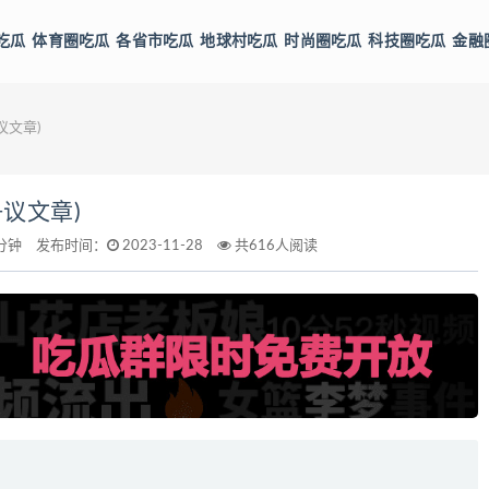
吃瓜
体育圈吃瓜
各省市吃瓜
地球村吃瓜
时尚圈吃瓜
科技圈吃瓜
金融
议文章)
议文章)
分钟
发布时间：
2023-11-28
共616人阅读