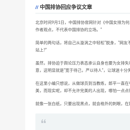
中国排协回应争议文章
北京时间9月1日，中国排协官网针对《中国女排为
作者观点，不代表中国排协的立场。”
简单的两句话，将自己从漩涡之中轻松”脱身，”网友
站上?”
虽然，排协迫于舆论压力表态承认自身也要为女排失
意，这明显就是”宽于待己，严以待人”，让球迷十分
在这里小编只想说，从做球员到当教练，郎平一直在
美，而现实呢，却不允许完美的人出现，哪怕一点点
就像一张白纸，只要出现黑点，就会格外的刺眼，在