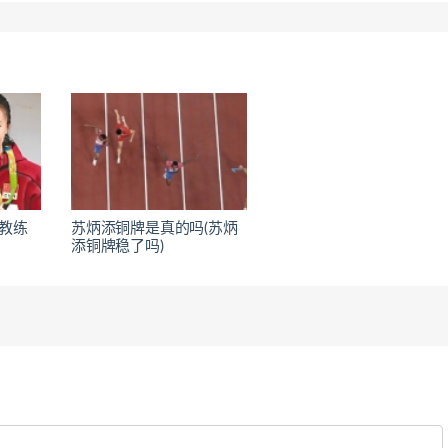
教练
苏炳添铜牌是真的吗(苏炳
添铜牌稳了吗)