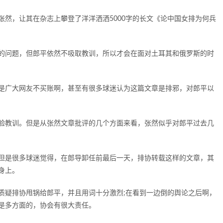
然，让其在杂志上攀登了洋洋洒洒5000字的长文《论中国女排为何兵
的问题，但郎平依然不吸取教训，所以才会在面对土耳其和俄罗斯的时
是广大网友不买账啊，甚至有很多球迷认为这篇文章是排邪，对郎平以
验教训。但是从张然文章批评的几个方面来看，张然似乎对郎平过去几
但是很多球迷觉得，在郎导卸任前最后一天，排协转载这样的文章，其
身上。
质疑排协甩锅给郎平，并且用词十分激烈;在看到一边倒的舆论之后啊，
是多方面的，协会有很大责任。