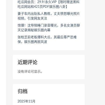
吃瓜网会员：29.9/永久VIP【限时赠送黑料
吃瓜网站和421页PDF娱乐圈八卦】
妻子车内出轨私人教练，丈夫愤怒曝光照片
视频，引发网友关注
惊爆！沈导陪睡门录音曝光，多名女演员聊
天记录揭秘娱乐圈内幕
张柏芝前老板爆料大瓜，其最后尊严恐难
保，娱乐圈再掀风波
近期评论
没有评论可显示。
归档
2025年11月