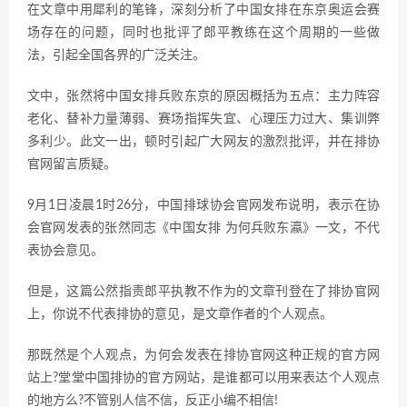
在文章中用犀利的笔锋，深刻分析了中国女排在东京奥运会赛
场存在的问题，同时也批评了郎平教练在这个周期的一些做
法，引起全国各界的广泛关注。
文中，张然将中国女排兵败东京的原因概括为五点：主力阵容
老化、替补力量薄弱、赛场指挥失宜、心理压力过大、集训弊
多利少。此文一出，顿时引起广大网友的激烈批评，并在排协
官网留言质疑。
9月1日凌晨1时26分，中国排球协会官网发布说明，表示在协
会官网发表的张然同志《中国女排 为何兵败东瀛》一文，不代
表协会意见。
但是，这篇公然指责郎平执教不作为的文章刊登在了排协官网
上，你说不代表排协的意见，是文章作者的个人观点。
那既然是个人观点，为何会发表在排协官网这种正规的官方网
站上?堂堂中国排协的官方网站，是谁都可以用来表达个人观点
的地方么?不管别人信不信，反正小编不相信!