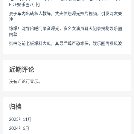
PDF娱乐圈八卦】
妻子车内出轨私人教练，丈夫愤怒曝光照片视频，引发网友关
注
惊爆！沈导陪睡门录音曝光，多名女演员聊天记录揭秘娱乐圈
内幕
张柏芝前老板爆料大瓜，其最后尊严恐难保，娱乐圈再掀风波
近期评论
没有评论可显示。
归档
2025年11月
2024年6月