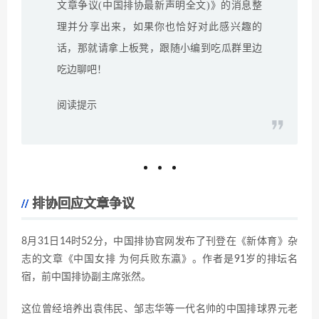
文章争议(中国排协最新声明全文)》的消息整
理并分享出来，如果你也恰好对此感兴趣的
话，那就请拿上板凳，跟随小编到吃瓜群里边
吃边聊吧！
阅读提示
排协回应文章争议
8月31日14时52分，中国排协官网发布了刊登在《新体育》杂
志的文章《中国女排 为何兵败东瀛》。作者是91岁的排坛名
宿，前中国排协副主席张然。
这位曾经培养出袁伟民、邹志华等一代名帅的中国排球界元老