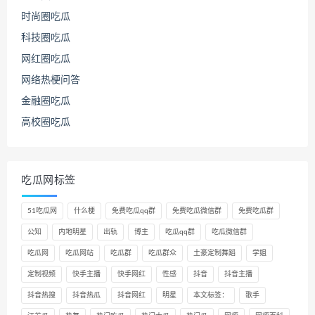
时尚圈吃瓜
科技圈吃瓜
网红圈吃瓜
网络热梗问答
金融圈吃瓜
高校圈吃瓜
吃瓜网标签
51吃瓜网
什么梗
免费吃瓜qq群
免费吃瓜微信群
免费吃瓜群
公知
内地明星
出轨
博主
吃瓜qq群
吃瓜微信群
吃瓜网
吃瓜网站
吃瓜群
吃瓜群众
土豪定制舞蹈
学姐
定制视频
快手主播
快手网红
性感
抖音
抖音主播
抖音热搜
抖音热瓜
抖音网红
明星
本文标签：
歌手