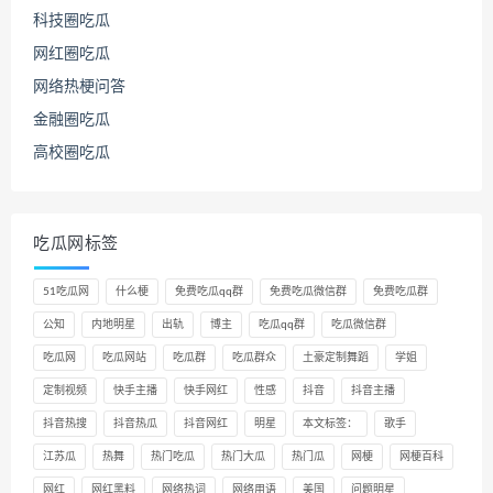
科技圈吃瓜
网红圈吃瓜
网络热梗问答
金融圈吃瓜
高校圈吃瓜
吃瓜网标签
51吃瓜网
什么梗
免费吃瓜qq群
免费吃瓜微信群
免费吃瓜群
公知
内地明星
出轨
博主
吃瓜qq群
吃瓜微信群
吃瓜网
吃瓜网站
吃瓜群
吃瓜群众
土豪定制舞蹈
学姐
定制视频
快手主播
快手网红
性感
抖音
抖音主播
抖音热搜
抖音热瓜
抖音网红
明星
本文标签：
歌手
江苏瓜
热舞
热门吃瓜
热门大瓜
热门瓜
网梗
网梗百科
网红
网红黑料
网络热词
网络用语
美国
问题明星