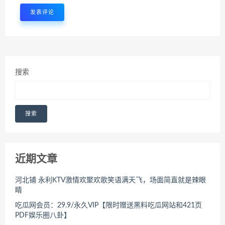
搜索
搜索
近期文章
河北铺 永利KTV激情欢聚欢歌笑语满天飞，场面简直就是辣眼
睛
吃瓜网会员：29.9/永久VIP【限时赠送黑料吃瓜网站和421页
PDF娱乐圈八卦】