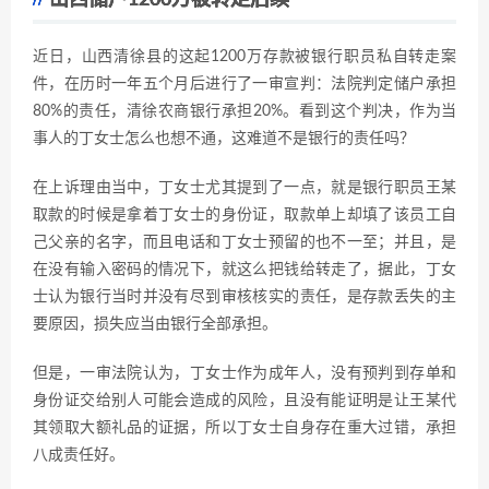
近日，山西清徐县的这起1200万存款被银行职员私自转走案
件，在历时一年五个月后进行了一审宣判：法院判定储户承担
80%的责任，清徐农商银行承担20%。看到这个判决，作为当
事人的丁女士怎么也想不通，这难道不是银行的责任吗？
在上诉理由当中，丁女士尤其提到了一点，就是银行职员王某
取款的时候是拿着丁女士的身份证，取款单上却填了该员工自
己父亲的名字，而且电话和丁女士预留的也不一至；并且，是
在没有输入密码的情况下，就这么把钱给转走了，据此，丁女
士认为银行当时并没有尽到审核核实的责任，是存款丢失的主
要原因，损失应当由银行全部承担。
但是，一审法院认为，丁女士作为成年人，没有预判到存单和
身份证交给别人可能会造成的风险，且没有能证明是让王某代
其领取大额礼品的证据，所以丁女士自身存在重大过错，承担
八成责任好。