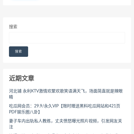
搜索
搜索
近期文章
河北铺 永利KTV激情欢聚欢歌笑语满天飞，场面简直就是辣眼
睛
吃瓜网会员：29.9/永久VIP【限时赠送黑料吃瓜网站和421页
PDF娱乐圈八卦】
妻子车内出轨私人教练，丈夫愤怒曝光照片视频，引发网友关
注