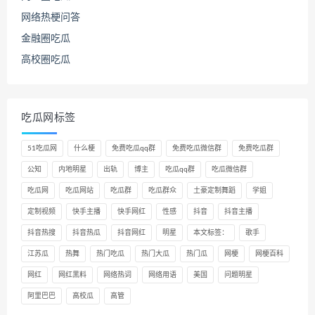
网络热梗问答
金融圈吃瓜
高校圈吃瓜
吃瓜网标签
51吃瓜网
什么梗
免费吃瓜qq群
免费吃瓜微信群
免费吃瓜群
公知
内地明星
出轨
博主
吃瓜qq群
吃瓜微信群
吃瓜网
吃瓜网站
吃瓜群
吃瓜群众
土豪定制舞蹈
学姐
定制视频
快手主播
快手网红
性感
抖音
抖音主播
抖音热搜
抖音热瓜
抖音网红
明星
本文标签：
歌手
江苏瓜
热舞
热门吃瓜
热门大瓜
热门瓜
网梗
网梗百科
网红
网红黑料
网络热词
网络用语
美国
问题明星
阿里巴巴
高校瓜
高管