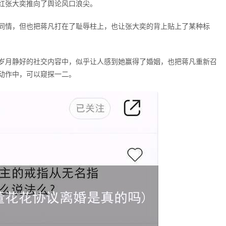
红张大奕推向了舆论风口浪尖。
同情，但也把蒋凡打在了耻辱柱上，也让张大奕的背上贴上了某种标
岁月静好的社交内容中，似乎让人感到她赢得了婚姻，也把蒋凡重新召
动作中，可以窥探一二。