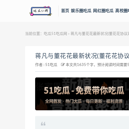
首页
娱乐圈吃瓜
网红圈吃瓜
高校圈
当前位置：
吃瓜51吃瓜网
蒋凡与董花花最新状况(董花花协议
>
蒋凡与董花花最新状况(董花花协议
作者 :
51吃瓜
本文共1635个字，预计阅读时间需要