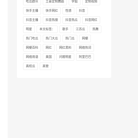
吃瓜群众
土豪定制舞蹈
学姐
定制视频
快手主播
快手网红
性感
抖音
抖音主播
抖音热搜
抖音热瓜
抖音网红
明星
本文标签：
歌手
江苏瓜
热舞
热门吃瓜
热门大瓜
热门瓜
网梗
网梗百科
网红
网红黑料
网络热词
网络用语
美国
问题明星
阿里巴巴
高校瓜
高管