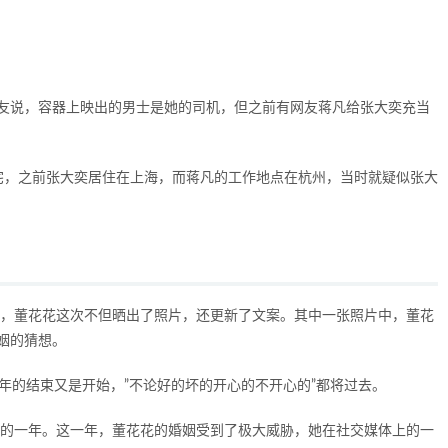
友说，容器上映出的男士是她的司机，但之前有网友蒋凡给张大奕充当
宅，之前张大奕居住在上海，而蒋凡的工作地点在杭州，当时就疑似张大
样，董花花这次不但晒出了照片，还更新了文案。其中一张照片中，董花
姻的猜想。
年的结束又是开始，”不论好的坏的开心的不开心的”都将过去。
凡的一年。这一年，董花花的婚姻受到了极大威胁，她在社交媒体上的一