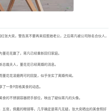
网红张大奕，警告其不要再来招惹她老公，之后蒋凡被公司除名合伙人，
为董花花赢了，蒋凡已经重新回归家庭。
新总裁夫人，董花花已经离婚的消息。
而董花花凌磨两可的回复，似乎坐实了离婚传闻。
享了一条9宫格美食的动态。
美食的不锈钢容器把手部位，映出了疑似蒋凡的头像。
，五官，佩戴的眼镜等，几乎确定是蒋凡无疑，张大奕晒出的美食照好