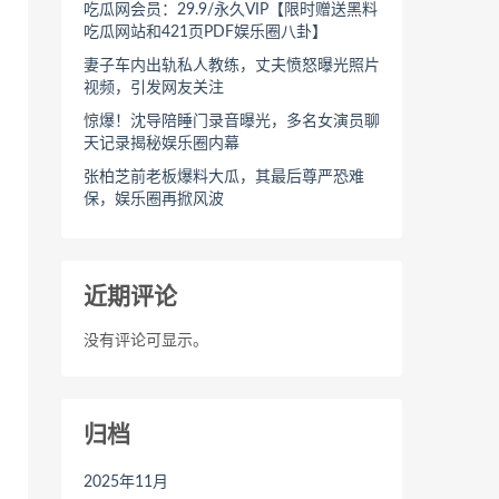
吃瓜网会员：29.9/永久VIP【限时赠送黑料
吃瓜网站和421页PDF娱乐圈八卦】
妻子车内出轨私人教练，丈夫愤怒曝光照片
视频，引发网友关注
惊爆！沈导陪睡门录音曝光，多名女演员聊
天记录揭秘娱乐圈内幕
张柏芝前老板爆料大瓜，其最后尊严恐难
保，娱乐圈再掀风波
近期评论
没有评论可显示。
归档
2025年11月