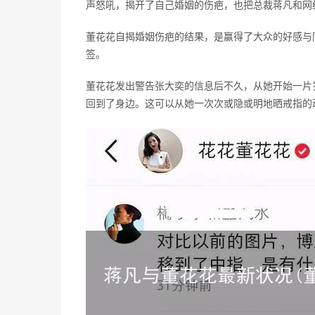
声怒吼，揭开了自己婚姻的伤疤，也把总裁蒋凡和网
董花花自揭婚姻伤疤的结果，是赢得了大众的好感与
签。
董花花发出警告张大奕的信息后不久，从她开始一片
回到了身边。这可以从她一次次或隐或明地晒戒指的