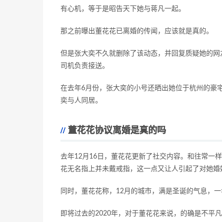
有心机，等于是昭告天下她与蒋凡一起。
那之前曝出董花花已离婚的传闻，应该就是真的。
但是张大奕不久就删除了该动态，并回复质疑她的网
司机负责接送。
在去年6月份，张大奕的小号还晒出她位于杭州的豪
奕与人同居。
董花花协议离婚是真的吗
去年12月16日，董花花更新了社交内容。和往常一
花无名指上并未戴戒指，这一点又让人引起了对她婚
同时，董花花称，12月的城市，满是圣诞的气息，一
即将过去的2020年，对于董花花来说，的确是不平