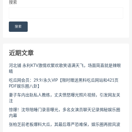
搜索
搜索
近期文章
河北铺 永利KTV激情欢聚欢歌笑语满天飞，场面简直就是辣眼
睛
吃瓜网会员：29.9/永久VIP【限时赠送黑料吃瓜网站和421页
PDF娱乐圈八卦】
妻子车内出轨私人教练，丈夫愤怒曝光照片视频，引发网友关
注
惊爆！沈导陪睡门录音曝光，多名女演员聊天记录揭秘娱乐圈
内幕
张柏芝前老板爆料大瓜，其最后尊严恐难保，娱乐圈再掀风波