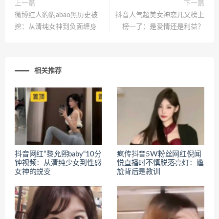
上一篇
下一篇
微博红人豹豹abao黑历史被
抖音人气超美女神恋儿又榜上
挖：从清纯女神到负面缠身
榜一了：是爱情还是利益？
相关推荐
抖音网红”黎允熙baby“10分
疯传抖音5W粉丝网红倪闻
钟视频：从清纯少女到性感
悦直播时不慎脱落亮灯：尴
女神的蜕变
尬背后是教训