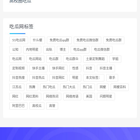
高校圈吃瓜
吃瓜网标签
51吃瓜网
什么梗
免费吃瓜qq群
免费吃瓜微信群
免费吃瓜群
公知
内地明星
出轨
博主
吃瓜qq群
吃瓜微信群
吃瓜网
吃瓜网站
吃瓜群
吃瓜群众
土豪定制舞蹈
学姐
定制视频
快手主播
快手网红
性感
抖音
抖音主播
抖音热搜
抖音热瓜
抖音网红
明星
本文标签：
歌手
江苏瓜
热舞
热门吃瓜
热门大瓜
热门瓜
网梗
网梗百科
网红
网红黑料
网络热词
网络用语
美国
问题明星
阿里巴巴
高校瓜
高管