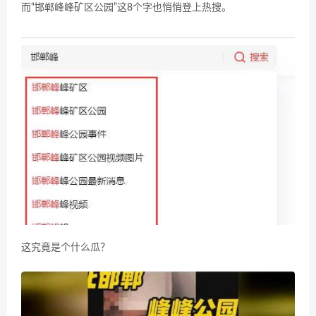
而“邯郸峰峰矿区公园”这8个字也悄悄登上热搜。
这究竟是个什么瓜？