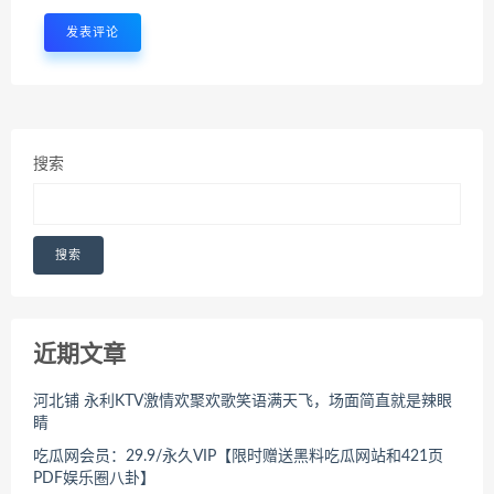
搜索
搜索
近期文章
河北铺 永利KTV激情欢聚欢歌笑语满天飞，场面简直就是辣眼
睛
吃瓜网会员：29.9/永久VIP【限时赠送黑料吃瓜网站和421页
PDF娱乐圈八卦】