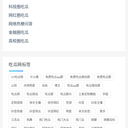
科技圈吃瓜
网红圈吃瓜
网络热梗问答
金融圈吃瓜
高校圈吃瓜
吃瓜网标签
51吃瓜网
什么梗
免费吃瓜qq群
免费吃瓜微信群
免费吃瓜群
公知
内地明星
出轨
博主
吃瓜qq群
吃瓜微信群
吃瓜网
吃瓜网站
吃瓜群
吃瓜群众
土豪定制舞蹈
学姐
定制视频
快手主播
快手网红
性感
抖音
抖音主播
抖音热搜
抖音热瓜
抖音网红
明星
本文标签：
歌手
江苏瓜
热舞
热门吃瓜
热门大瓜
热门瓜
网梗
网梗百科