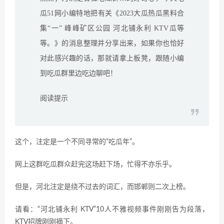
瓜51网小编特地把有关《2023大瓜热瓜黑料合
集“一” 峰峰矿区公园 河北铺永利 KTV瓜等
等。》的消息整理并分享出来，如果你也恰好
对此感兴趣的话，那就请拿上板凳，跟随小编
到吃瓜群里边吃边聊吧！
阅读提示
这个，注定是一个不同寻常的“吃瓜年”。
网上这群吃瓜群众赶完这场赶下场，忙得不亦乐乎。
但是，河北注定是绕不过去的词汇，而邯郸则二次上榜。
请看：“河北铺永利 KTV”10人不雅视频事件刚刚告为段落，
KTV招牌刚刚摘下。