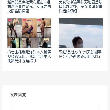
越南最美伴娘黃心穎出G姐
美女张津瑜事件落地窗后续
妹新郎事件曝光，女孩要防
追踪超完整，美女张津瑜事
火防盗防闺蜜
件后续视频
抖音主播我是洋洋本人跳舞
网红”美杜莎“广州天鹅湖事
视频被流出，我是洋洋本人
件：桃色新闻还是仙人跳？
跳舞另外视角超顶
发表回复