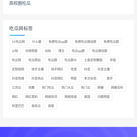
高校圈吃瓜
吃瓜网标签
51吃瓜网
什么梗
免费吃瓜qq群
免费吃瓜微信群
免费吃瓜群
公知
内地明星
出轨
博主
吃瓜qq群
吃瓜微信群
吃瓜网
吃瓜网站
吃瓜群
吃瓜群众
土豪定制舞蹈
学姐
定制视频
快手主播
快手网红
性感
抖音
抖音主播
抖音热搜
抖音热瓜
抖音网红
明星
本文标签：
歌手
江苏瓜
热舞
热门吃瓜
热门大瓜
热门瓜
网梗
网梗百科
网红
网红黑料
网络热词
网络用语
美国
问题明星
阿里巴巴
高校瓜
高管