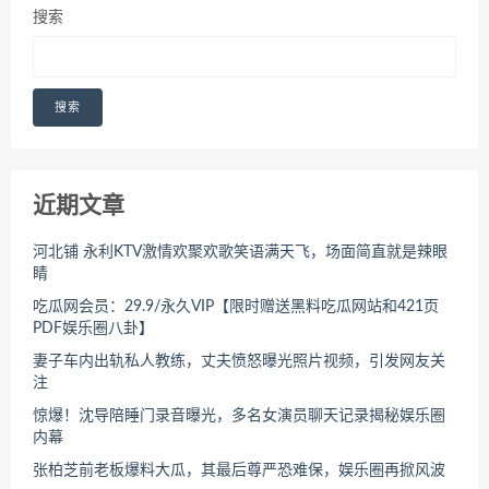
搜索
搜索
近期文章
河北铺 永利KTV激情欢聚欢歌笑语满天飞，场面简直就是辣眼
睛
吃瓜网会员：29.9/永久VIP【限时赠送黑料吃瓜网站和421页
PDF娱乐圈八卦】
妻子车内出轨私人教练，丈夫愤怒曝光照片视频，引发网友关
注
惊爆！沈导陪睡门录音曝光，多名女演员聊天记录揭秘娱乐圈
内幕
张柏芝前老板爆料大瓜，其最后尊严恐难保，娱乐圈再掀风波