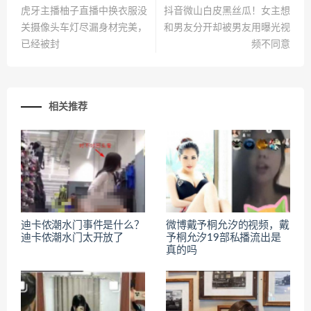
虎牙主播柚子直播中换衣服没
抖音微山白皮黑丝瓜！女主想
关摄像头车灯尽漏身材完美，
和男友分开却被男友用曝光视
已经被封
频不同意
相关推荐
迪卡侬潮水门事件是什么？
微博戴予桐允汐的视频，戴
迪卡侬潮水门太开放了
予桐允汐19部私播流出是
真的吗