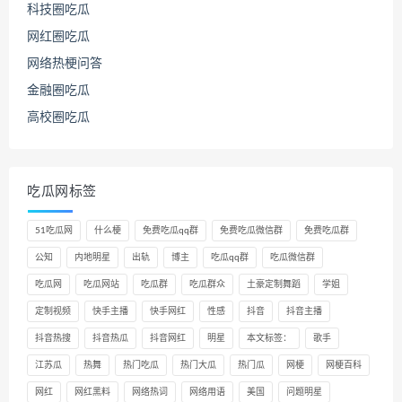
科技圈吃瓜
网红圈吃瓜
网络热梗问答
金融圈吃瓜
高校圈吃瓜
吃瓜网标签
51吃瓜网
什么梗
免费吃瓜qq群
免费吃瓜微信群
免费吃瓜群
公知
内地明星
出轨
博主
吃瓜qq群
吃瓜微信群
吃瓜网
吃瓜网站
吃瓜群
吃瓜群众
土豪定制舞蹈
学姐
定制视频
快手主播
快手网红
性感
抖音
抖音主播
抖音热搜
抖音热瓜
抖音网红
明星
本文标签：
歌手
江苏瓜
热舞
热门吃瓜
热门大瓜
热门瓜
网梗
网梗百科
网红
网红黑料
网络热词
网络用语
美国
问题明星