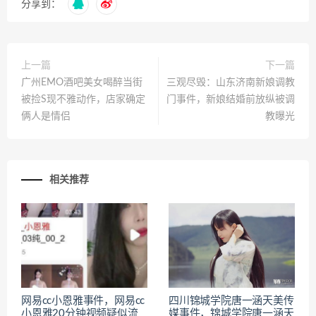
分享到：
上一篇
下一篇
广州EMO酒吧美女喝醉当街
三观尽毁：山东济南新娘调教
被捡S现不雅动作，店家确定
门事件，新娘结婚前放纵被调
俩人是情侣
教曝光
相关推荐
网易cc小恩雅事件，网易cc
四川锦城学院唐一涵天美传
小恩雅20分钟视频疑似流
媒事件，锦城学院唐一涵天