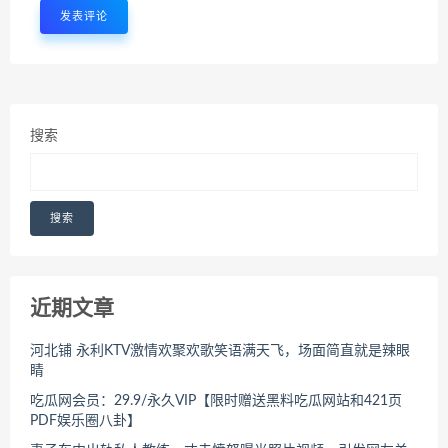
搜索
搜索
近期文章
河北铺 永利KTV激情欢聚欢歌笑语满天飞，场面简直就是辣眼
睛
吃瓜网会员：29.9/永久VIP【限时赠送黑料吃瓜网站和421页
PDF娱乐圈八卦】