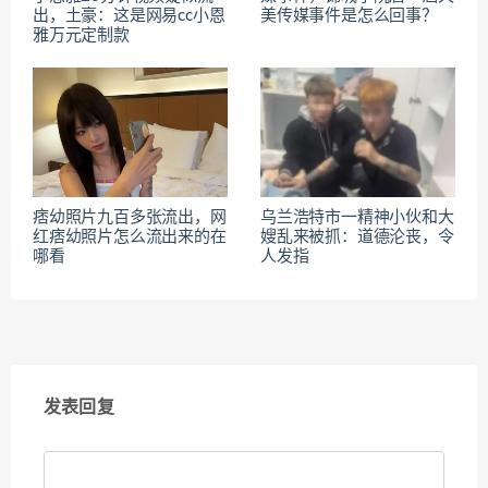
出，土豪：这是网易cc小恩
美传媒事件是怎么回事？
雅万元定制款
痞幼照片九百多张流出，网
乌兰浩特市一精神小伙和大
红痞幼照片怎么流出来的在
嫂乱来被抓：道德沦丧，令
哪看
人发指
发表回复