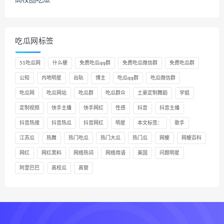
高校圈吃瓜
吃瓜网标签
51吃瓜网
什么梗
免费吃瓜qq群
免费吃瓜微信群
免费吃瓜群
公知
内地明星
出轨
博主
吃瓜qq群
吃瓜微信群
吃瓜网
吃瓜网站
吃瓜群
吃瓜群众
土豪定制舞蹈
学姐
定制视频
快手主播
快手网红
性感
抖音
抖音主播
抖音热搜
抖音热瓜
抖音网红
明星
本文标签：
歌手
江苏瓜
热舞
热门吃瓜
热门大瓜
热门瓜
网梗
网梗百科
网红
网红黑料
网络热词
网络用语
美国
问题明星
阿里巴巴
高校瓜
高管