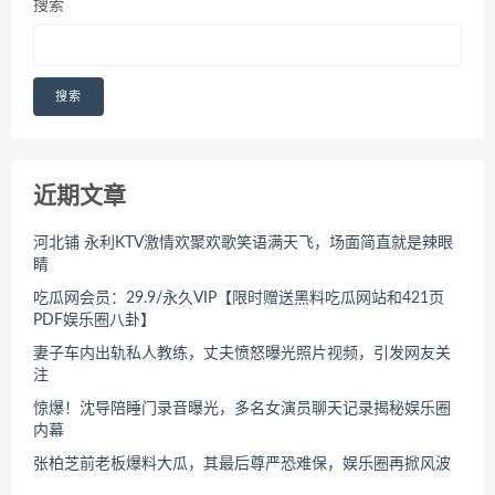
搜索
搜索
近期文章
河北铺 永利KTV激情欢聚欢歌笑语满天飞，场面简直就是辣眼
睛
吃瓜网会员：29.9/永久VIP【限时赠送黑料吃瓜网站和421页
PDF娱乐圈八卦】
妻子车内出轨私人教练，丈夫愤怒曝光照片视频，引发网友关
注
惊爆！沈导陪睡门录音曝光，多名女演员聊天记录揭秘娱乐圈
内幕
张柏芝前老板爆料大瓜，其最后尊严恐难保，娱乐圈再掀风波