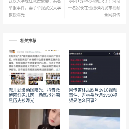
武汉大学现任教授遭妻子实名
群内1分48秒视频火了！河南
举报事件，妻子举报武汉大学
一名家长在班级群内发布视频
教授曝光
全网疯传
相关推荐
兜儿劲爆动图曝光，抖音微
网传吉林岳欣月1v10视频
博网红兜儿因一场骂战外围
事件，吉林岳欣月1v10视
黑历史被曝光
频是怎么回事？