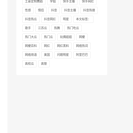
土豪定制舞蹈
学姐
快手主播
快手网红
性感
情侣
抖音
抖音主播
抖音热搜
抖音热瓜
抖音网红
明星
本文标签：
歌手
江苏瓜
热舞
热门吃瓜
热门大瓜
热门瓜
玩偶姐姐
网梗
网梗百科
网红
网红黑料
网络热词
网络用语
美国
问题明星
阿里巴巴
高校瓜
高管