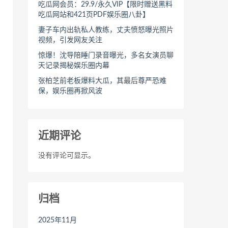
吃瓜网会员：29.9/永久VIP【限时赠送黑料
吃瓜网站和421页PDF娱乐圈八卦】
妻子车内出轨私人教练，丈夫愤怒曝光照片
视频，引发网友关注
惊爆！沈导陪睡门录音曝光，多名女演员聊
天记录揭秘娱乐圈内幕
张柏芝前老板爆料大瓜，其最后尊严恐难
保，娱乐圈再掀风波
近期评论
没有评论可显示。
归档
2025年11月