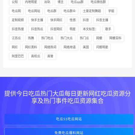
公知
内地明星
出轨
博主
吃瓜qq群
吃瓜微信群
吃瓜网
吃瓜网站
吃瓜群
吃瓜群众
土豪定制舞蹈
学姐
定制视频
快手主播
快手网红
性感
抖音
抖音主播
抖音热搜
抖音热瓜
抖音网红
明星
本文标签：
歌手
江苏瓜
热舞
热门吃瓜
热门大瓜
热门瓜
网梗
网梗百科
网红
网红黑料
网络热词
网络用语
美国
问题明星
阿里巴巴
高校瓜
高管
提供今日吃瓜热门大瓜每日更新网红吃瓜资源分
享及热门事件吃瓜资源集合
吃瓜51吃瓜网站
免费吃瓜爆料网站