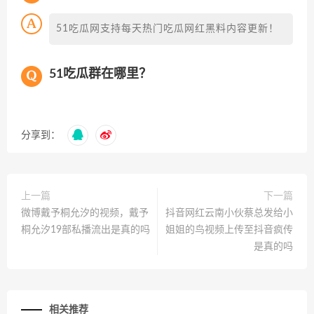
51吃瓜网支持每天热门吃瓜网红黑料内容更新！
51吃瓜群在哪里？
分享到：
上一篇
下一篇
微博戴予桐允汐的视频，戴予
抖音网红云南小伙蔡总发给小
桐允汐19部私播流出是真的吗
姐姐的鸟视频上传至抖音疯传
是真的吗
相关推荐