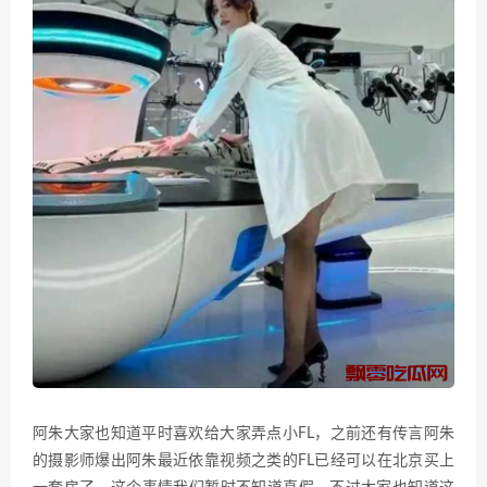
阿朱大家也知道平时喜欢给大家弄点小FL，之前还有传言阿朱
的摄影师爆出阿朱最近依靠视频之类的FL已经可以在北京买上