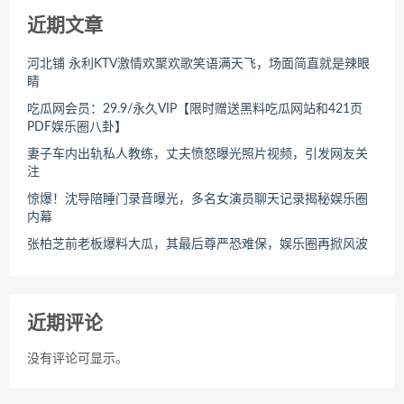
近期文章
河北铺 永利KTV激情欢聚欢歌笑语满天飞，场面简直就是辣眼
睛
吃瓜网会员：29.9/永久VIP【限时赠送黑料吃瓜网站和421页
PDF娱乐圈八卦】
妻子车内出轨私人教练，丈夫愤怒曝光照片视频，引发网友关
注
惊爆！沈导陪睡门录音曝光，多名女演员聊天记录揭秘娱乐圈
内幕
张柏芝前老板爆料大瓜，其最后尊严恐难保，娱乐圈再掀风波
近期评论
没有评论可显示。