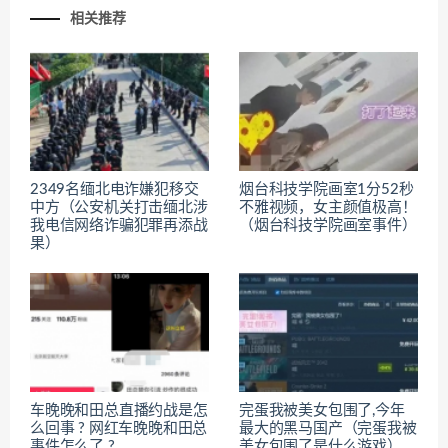
相关推荐
2349名缅北电诈嫌犯移交
烟台科技学院画室1分52秒
中方（公安机关打击缅北涉
不雅视频，女主颜值极高！
我电信网络诈骗犯罪再添战
（烟台科技学院画室事件）
果）
车晚晚和田总直播约战是怎
完蛋我被美女包围了,今年
么回事 ? 网红车晚晚和田总
最大的黑马国产（完蛋我被
事件怎么了 ?
美女包围了是什么游戏）