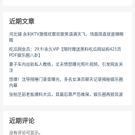
近期文章
河北铺 永利KTV激情欢聚欢歌笑语满天飞，场面简直就是辣眼
睛
吃瓜网会员：29.9/永久VIP【限时赠送黑料吃瓜网站和421页
PDF娱乐圈八卦】
妻子车内出轨私人教练，丈夫愤怒曝光照片视频，引发网友关
注
惊爆！沈导陪睡门录音曝光，多名女演员聊天记录揭秘娱乐圈
内幕
张柏芝前老板爆料大瓜，其最后尊严恐难保，娱乐圈再掀风波
近期评论
没有评论可显示。