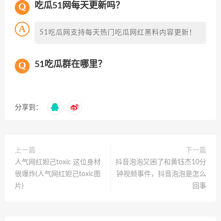
吃瓜51网每天更新吗？
51吃瓜网支持每天热门吃瓜网红黑料内容更新！
51吃瓜群在哪里？
分享到：
上一篇
下一篇
人气网红妲己toxic 这位身材
抖音泡泡又困了和黄钰杰10分
很爆炸(人气网红妲己toxic图
钟视频事件，抖音泡泡是怎么
片)
回事