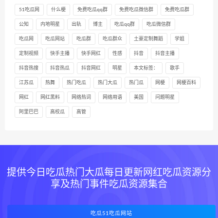
51吃瓜网
什么梗
免费吃瓜qq群
免费吃瓜微信群
免费吃瓜群
公知
内地明星
出轨
博主
吃瓜qq群
吃瓜微信群
吃瓜网
吃瓜网站
吃瓜群
吃瓜群众
土豪定制舞蹈
学姐
定制视频
快手主播
快手网红
性感
抖音
抖音主播
抖音热搜
抖音热瓜
抖音网红
明星
本文标签：
歌手
江苏瓜
热舞
热门吃瓜
热门大瓜
热门瓜
网梗
网梗百科
网红
网红黑料
网络热词
网络用语
美国
问题明星
阿里巴巴
高校瓜
高管
提供今日吃瓜热门大瓜每日更新网红吃瓜资源分
享及热门事件吃瓜资源集合
吃瓜51吃瓜网站