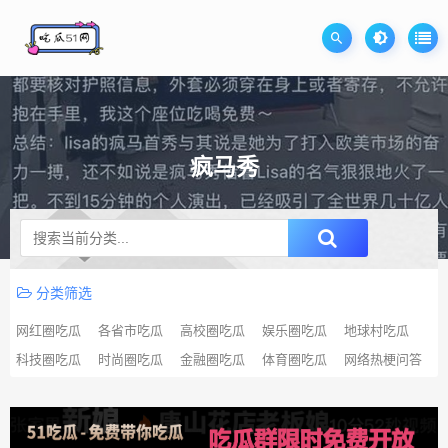
疯马秀
升级SVIP无限免费下载
分类筛选
网红圈吃瓜
各省市吃瓜
高校圈吃瓜
娱乐圈吃瓜
地球村吃瓜
科技圈吃瓜
时尚圈吃瓜
金融圈吃瓜
体育圈吃瓜
网络热梗问答