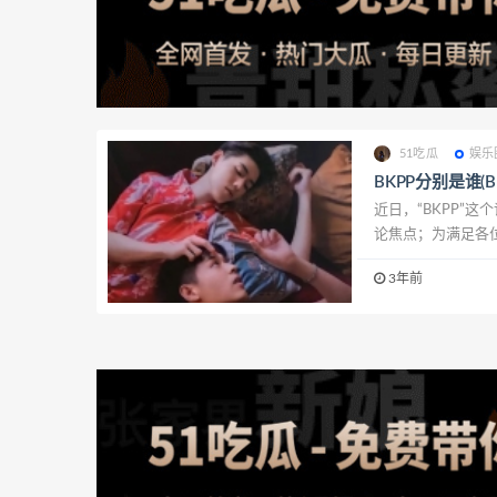
51吃瓜
娱乐
BKPP分别是谁(
近日，“BKPP”
论焦点；为满足各位
3年前