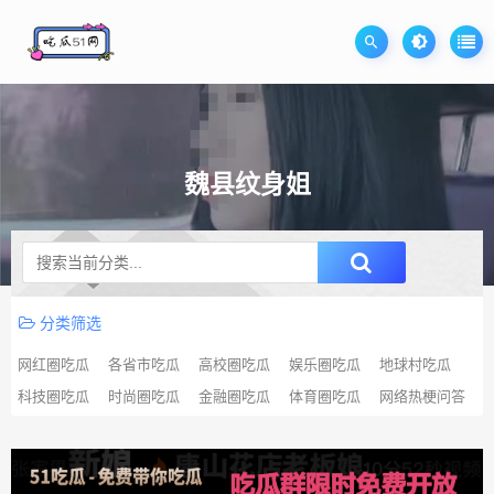
魏县纹身姐
升级SVIP无限免费下载
分类筛选
网红圈吃瓜
各省市吃瓜
高校圈吃瓜
娱乐圈吃瓜
地球村吃瓜
科技圈吃瓜
时尚圈吃瓜
金融圈吃瓜
体育圈吃瓜
网络热梗问答