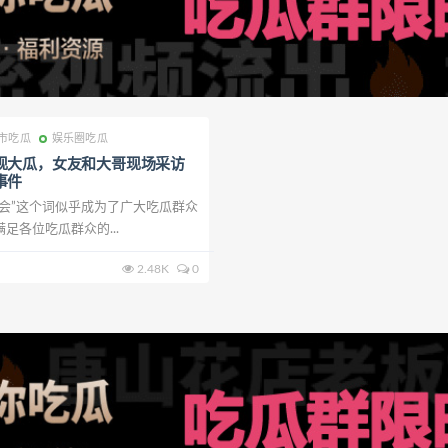
市吃瓜
娱乐圈吃瓜
现大瓜，女友和大哥现场采访
事件
唱会”这个词似乎成为了广大吃瓜群众
足各位吃瓜群众的...
2.48K
0