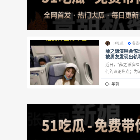
51吃瓜
各省
薛之谦演唱会惊
被男友发现出轨
近日，“薛之谦演
们的议论焦点；为满
3年前