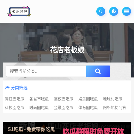
花店老板娘
升级SVIP无限免费下载
分类筛选
网红圈吃瓜
各省市吃瓜
高校圈吃瓜
娱乐圈吃瓜
地球村吃瓜
科技圈吃瓜
时尚圈吃瓜
金融圈吃瓜
体育圈吃瓜
网络热梗问答