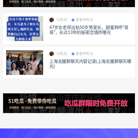
51吃瓜
各省市吃瓜
47岁女老师出轨50岁男家长，甜蜜称呼“哥
哥”，长达13年的秘密恋情终曝光
51吃瓜
各省市吃瓜
上海名媛群聊天内容记录(上海名媛群聊天曝
光)