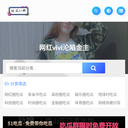
网红vivi沦陷金主
升级SVIP无限免费下载
分类筛选
网红圈吃瓜
各省市吃瓜
高校圈吃瓜
娱乐圈吃瓜
地球村吃瓜
科技圈吃瓜
时尚圈吃瓜
金融圈吃瓜
体育圈吃瓜
网络热梗问答