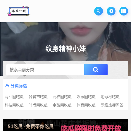
纹身精神小妹
升级SVIP无限免费下载
分类筛选
网红圈吃瓜
各省市吃瓜
高校圈吃瓜
娱乐圈吃瓜
地球村吃瓜
科技圈吃瓜
时尚圈吃瓜
金融圈吃瓜
体育圈吃瓜
网络热梗问答