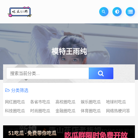
模特王雨纯
升级SVIP无限免费下载
分类筛选
网红圈吃瓜
各省市吃瓜
高校圈吃瓜
娱乐圈吃瓜
地球村吃瓜
科技圈吃瓜
时尚圈吃瓜
金融圈吃瓜
体育圈吃瓜
网络热梗问答