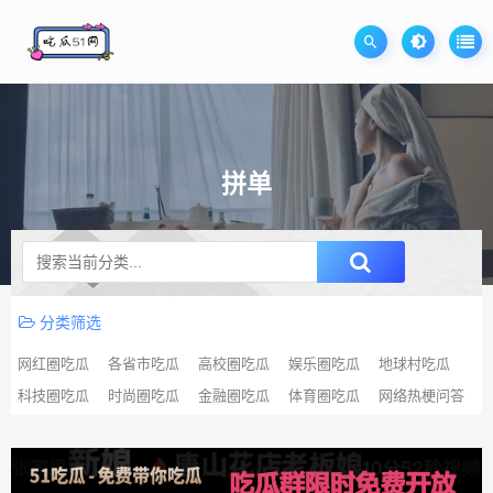
拼单
升级SVIP无限免费下载
分类筛选
网红圈吃瓜
各省市吃瓜
高校圈吃瓜
娱乐圈吃瓜
地球村吃瓜
科技圈吃瓜
时尚圈吃瓜
金融圈吃瓜
体育圈吃瓜
网络热梗问答