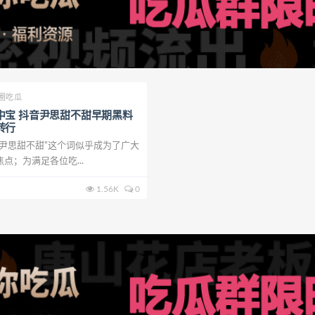
圈吃瓜
中宝 抖音尹思甜不甜早期黑料
转行
宝尹思甜不甜”这个词似乎成为了广大
点；为满足各位吃...
1.56K
0