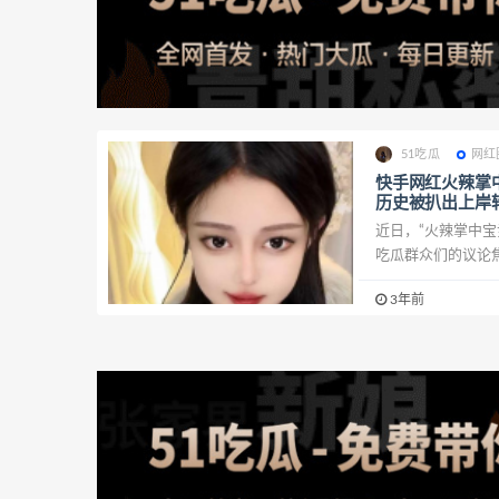
51吃瓜
网红
快手网红火辣掌
历史被扒出上岸
近日，“火辣掌中
吃瓜群众们的议论焦
3年前