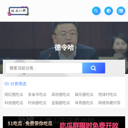
德令哈
升级SVIP无限免费下载
分类筛选
网红圈吃瓜
各省市吃瓜
高校圈吃瓜
娱乐圈吃瓜
地球村吃瓜
科技圈吃瓜
时尚圈吃瓜
金融圈吃瓜
体育圈吃瓜
网络热梗问答