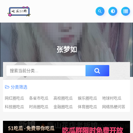
张梦如
升级SVIP无限免费下载
分类筛选
网红圈吃瓜
各省市吃瓜
高校圈吃瓜
娱乐圈吃瓜
地球村吃瓜
科技圈吃瓜
时尚圈吃瓜
金融圈吃瓜
体育圈吃瓜
网络热梗问答