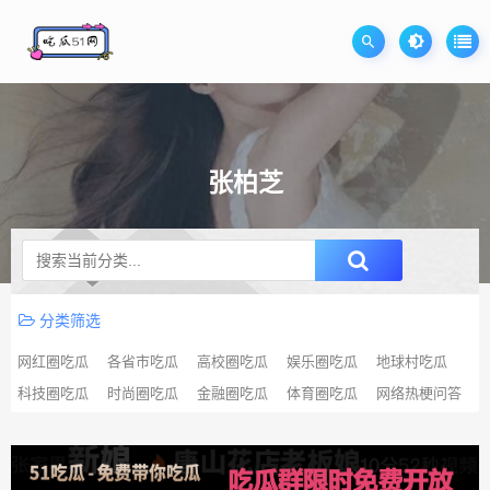
张柏芝
升级SVIP无限免费下载
分类筛选
网红圈吃瓜
各省市吃瓜
高校圈吃瓜
娱乐圈吃瓜
地球村吃瓜
科技圈吃瓜
时尚圈吃瓜
金融圈吃瓜
体育圈吃瓜
网络热梗问答