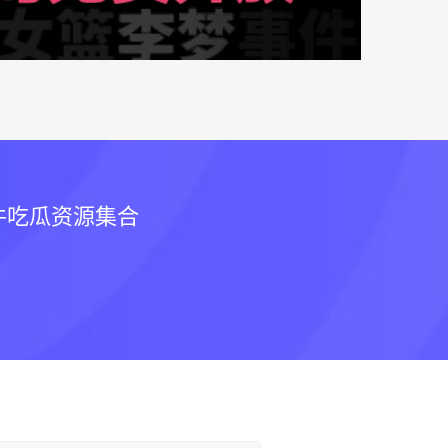
件吃瓜资源集合