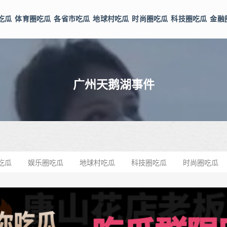
吃瓜
体育圈吃瓜
各省市吃瓜
地球村吃瓜
时尚圈吃瓜
科技圈吃瓜
金融
广州天鹅湖事件
吃瓜
娱乐圈吃瓜
地球村吃瓜
科技圈吃瓜
时尚圈吃瓜