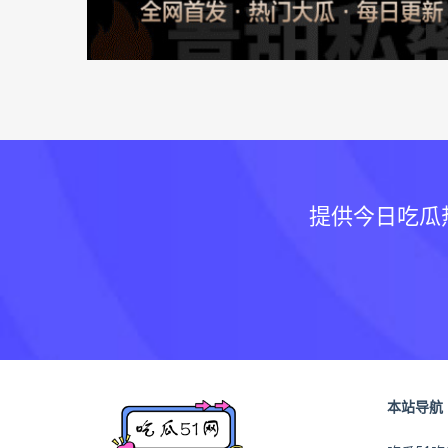
提供今日吃瓜
本站导航