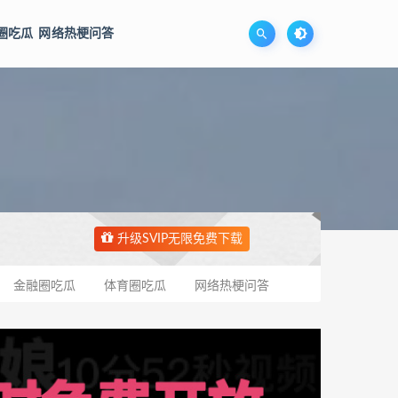
圈吃瓜
网络热梗问答
升级SVIP无限免费下载
金融圈吃瓜
体育圈吃瓜
网络热梗问答