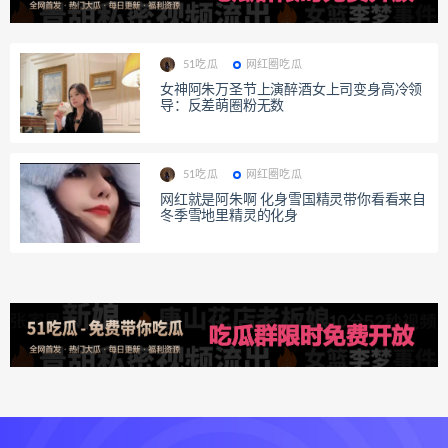
51吃瓜
网红圈吃瓜
女神阿朱万圣节上演醉酒女上司变身高冷领
导：反差萌圈粉无数
51吃瓜
网红圈吃瓜
网红就是阿朱啊 化身雪国精灵带你看看来自
冬季雪地里精灵的化身