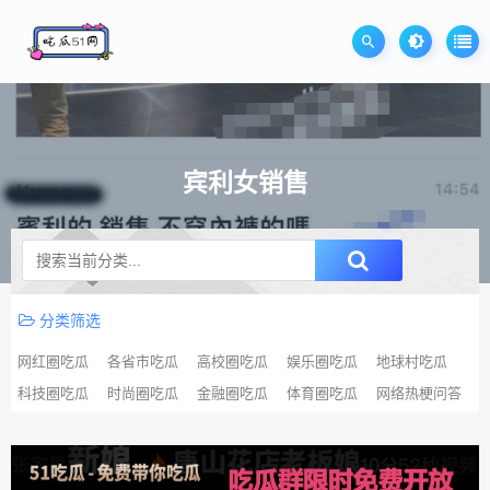
宾利女销售
升级SVIP无限免费下载
分类筛选
网红圈吃瓜
各省市吃瓜
高校圈吃瓜
娱乐圈吃瓜
地球村吃瓜
科技圈吃瓜
时尚圈吃瓜
金融圈吃瓜
体育圈吃瓜
网络热梗问答