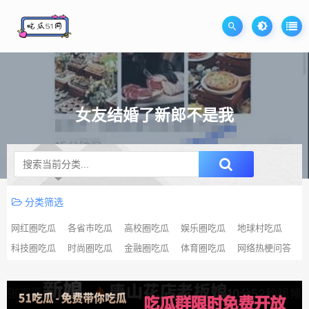
女友结婚了新郎不是我
升级SVIP无限免费下载
分类筛选
网红圈吃瓜
各省市吃瓜
高校圈吃瓜
娱乐圈吃瓜
地球村吃瓜
科技圈吃瓜
时尚圈吃瓜
金融圈吃瓜
体育圈吃瓜
网络热梗问答