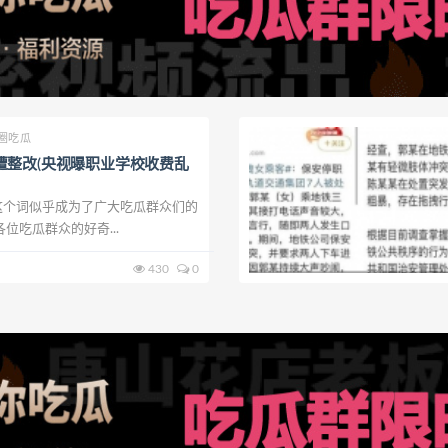
圈吃瓜
遭整改(央视曝职业学校收费乱
”这个词似乎成为了广大吃瓜群众们的
位吃瓜群众的好奇...
430
0