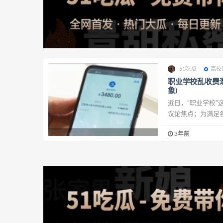
51吃瓜
高校
职业学校乱收费
象)
近日，“职业学校
议论焦点；为满足各
3年前