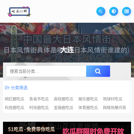
大连
升级SVIP无限免费下载
分类筛选
网红圈吃瓜
各省市吃瓜
高校圈吃瓜
娱乐圈吃瓜
地球村吃瓜
科技圈吃瓜
时尚圈吃瓜
金融圈吃瓜
体育圈吃瓜
网络热梗问答