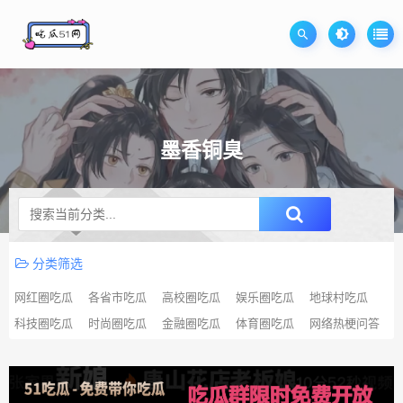
墨香铜臭
升级SVIP无限免费下载
分类筛选
网红圈吃瓜
各省市吃瓜
高校圈吃瓜
娱乐圈吃瓜
地球村吃瓜
科技圈吃瓜
时尚圈吃瓜
金融圈吃瓜
体育圈吃瓜
网络热梗问答